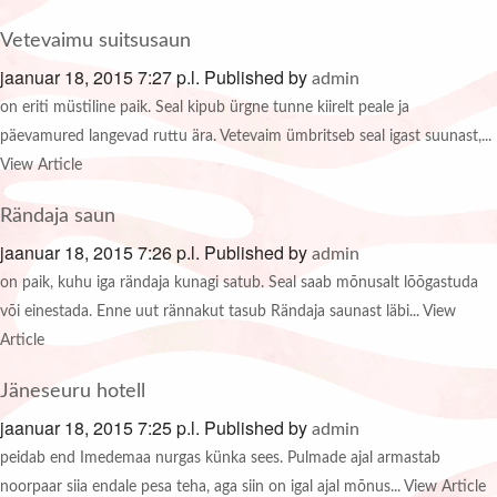
Vetevaimu suitsusaun
jaanuar 18, 2015 7:27 p.l.
Published by
admin
on eriti müstiline paik. Seal kipub ürgne tunne kiirelt peale ja
päevamured langevad ruttu ära. Vetevaim ümbritseb seal igast suunast,...
View Article
Rändaja saun
jaanuar 18, 2015 7:26 p.l.
Published by
admin
on paik, kuhu iga rändaja kunagi satub. Seal saab mõnusalt lõõgastuda
või einestada. Enne uut rännakut tasub Rändaja saunast läbi...
View
Article
Jäneseuru hotell
jaanuar 18, 2015 7:25 p.l.
Published by
admin
peidab end Imedemaa nurgas künka sees. Pulmade ajal armastab
noorpaar siia endale pesa teha, aga siin on igal ajal mõnus...
View Article