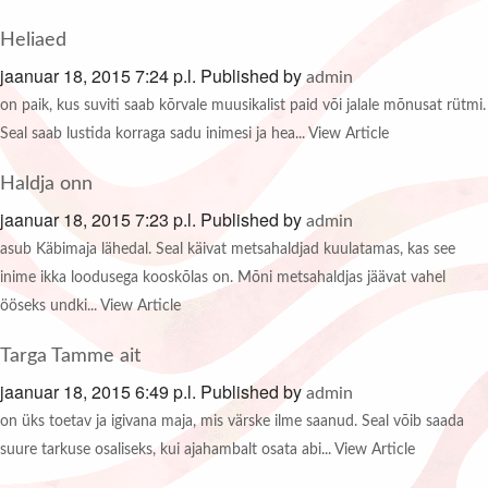
Heliaed
jaanuar 18, 2015 7:24 p.l.
Published by
admin
on paik, kus suviti saab kõrvale muusikalist paid või jalale mõnusat rütmi.
Seal saab lustida korraga sadu inimesi ja hea...
View Article
Haldja onn
jaanuar 18, 2015 7:23 p.l.
Published by
admin
asub Käbimaja lähedal. Seal käivat metsahaldjad kuulatamas, kas see
inime ikka loodusega kooskõlas on. Mõni metsahaldjas jäävat vahel
ööseks undki...
View Article
Targa Tamme ait
jaanuar 18, 2015 6:49 p.l.
Published by
admin
on üks toetav ja igivana maja, mis värske ilme saanud. Seal võib saada
suure tarkuse osaliseks, kui ajahambalt osata abi...
View Article