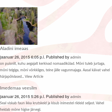
Aladini imeaas
jaanuar 26, 2015 6:05 p.l.
Published by
admin
on puisniit, kuhu aegajalt kerkivad nomaadikülad. Mõni tuleb jurtaga,
mõni telgiga, mõni võrkkiiges, teine jälle vagunmajaga. Aasal käivat vahel
härjapõlvlased...
View Article
Imedemaa veesilm
jaanuar 26, 2015 5:26 p.l.
Published by
admin
Seal viskab faun ikka krutskeid ja kisub inimestel riideid seljast. Vahel
heidab mõne higise järvegi.