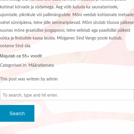
kohinat kõrvade ja südamega. Aeg võib kuluda ka saunatamisele,
ujumisele, piknikule või pallimängudele. Mõni veedab kohisevate metsade
vahel sünnipäeva, teine jälle seminaripäevad. Mõni sirutab tõusva päikese
suunas mõne graatsilise joogapoosi, teine eelistab aga paadisillal päikest
võtta ja lindudele kaasa laulda. Misiganes Sind Vango poole kutsub,
ootame Sind siia.
Majutab
ca
55+ voodit
Categorised in: Määratlemata
This post was written by admin
Search