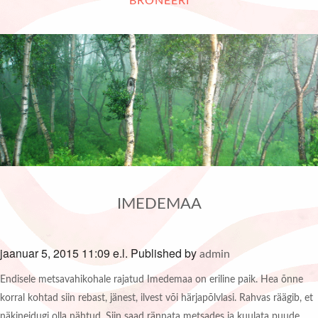
BRONEERI
IMEDEMAA
jaanuar 5, 2015 11:09 e.l.
Published by
admin
Endisele metsavahikohale rajatud Imedemaa on eriline paik. Hea õnne
korral kohtad siin rebast, jänest, ilvest või härjapõlvlasi. Rahvas räägib, et
näkineidugi olla nähtud. Siin saad rännata metsades ja kuulata puude