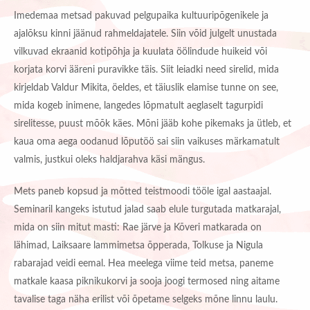
Imedemaa metsad pakuvad pelgupaika kultuuripõgenikele ja
ajalõksu kinni jäänud rahmeldajatele. Siin võid julgelt unustada
vilkuvad ekraanid kotipõhja ja kuulata öölindude huikeid või
korjata korvi ääreni puravikke täis. Siit leiadki need sirelid, mida
kirjeldab Valdur Mikita, öeldes, et täiuslik elamise tunne on see,
mida kogeb inimene, langedes lõpmatult aeglaselt tagurpidi
sirelitesse, puust mõõk käes. Mõni jääb kohe pikemaks ja ütleb, et
kaua oma aega oodanud lõputöö sai siin vaikuses märkamatult
valmis, justkui oleks haldjarahva käsi mängus.
Mets paneb kopsud ja mõtted teistmoodi tööle igal aastaajal.
Seminaril kangeks istutud jalad saab elule turgutada matkarajal,
mida on siin mitut masti: Rae järve ja Kõveri matkarada on
lähimad, Laiksaare lammimetsa õpperada, Tolkuse ja Nigula
rabarajad veidi eemal. Hea meelega viime teid metsa, paneme
matkale kaasa piknikukorvi ja sooja joogi termosed ning aitame
tavalise taga näha erilist või õpetame selgeks mõne linnu laulu.