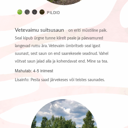
PILDID
Vetevaimu suitsusaun
on eriti müstiline paik.
Seal kipub ürgne tunne kiirelt peale ja päevamured
langevad ruttu ära. Vetevaim ümbritseb seal igast
suunast, sest saun on end saarekesele seadnud. Vahel
võtvat saun jalad alla ja kohendavat end. Mine sa tea.
Mahutab: 4-5 inimest
Lisainfo: Pesta saad järvekeses või teistes saunades.