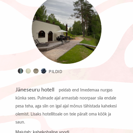
PILDID
Jäneseuru hotell
peidab end Imedemaa nurgas
künka sees. Pulmade ajal armastab noorpaar siia endale
pesa teha, aga siin on igal ajal mõnus tähistada kahekesi
olemist. Lisaks hotellitoale on teie päralt oma köök ja
saun.
Majutab: kahekohaline voodi