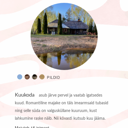
PILDID
Kuukoda
asub järve pervel ja vaatab igatsedes
kuud. Romantiline majake on täis imearmsaid tubasid
ning selle süda on valgusküllane kuuruum, kust
lahkumine raske näib. Nii kõvasti kutsub kuu jääma.
Majutab 15 inimest