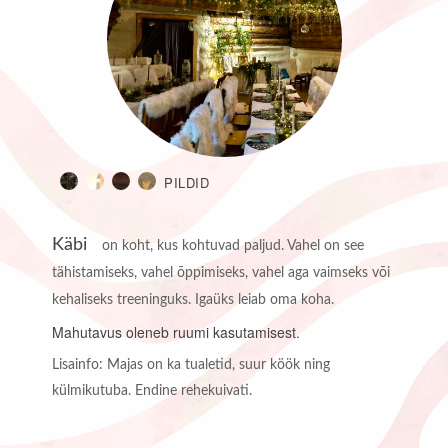
PILDID
Käbi
on koht, kus kohtuvad paljud. Vahel on see
tähistamiseks, vahel õppimiseks, vahel aga vaimseks või
kehaliseks treeninguks. Igaüks leiab oma koha.
Mahutavus o
leneb ruumi kasutamisest.
Lisainfo:
Majas on ka tualetid, suur köök ning
külmikutuba. Endine rehekuivati.