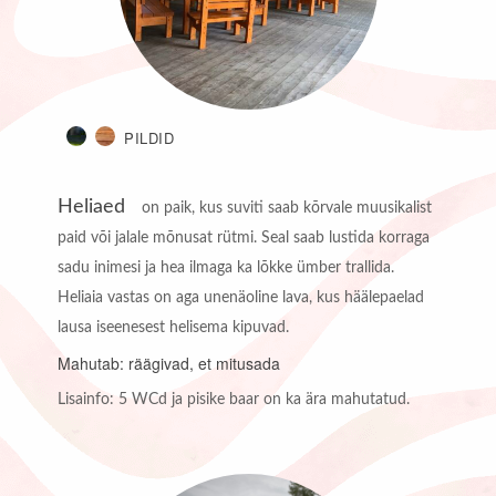
PILDID
Heliaed
on paik, kus suviti saab kõrvale muusikalist
paid või jalale mõnusat rütmi. Seal saab lustida korraga
sadu inimesi ja hea ilmaga ka lõkke ümber trallida.
Heliaia vastas on aga unenäoline lava, kus häälepaelad
lausa iseenesest helisema kipuvad.
Mahutab: räägivad, et mitusada
Lisainfo: 5 WCd ja pisike baar on ka ära mahutatud.