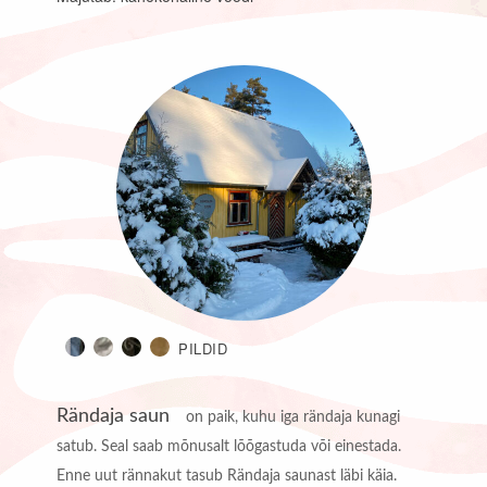
PILDID
Rändaja saun
on paik, kuhu iga rändaja kunagi
satub. Seal saab mõnusalt lõõgastuda või einestada.
Enne uut rännakut tasub Rändaja saunast läbi käia.