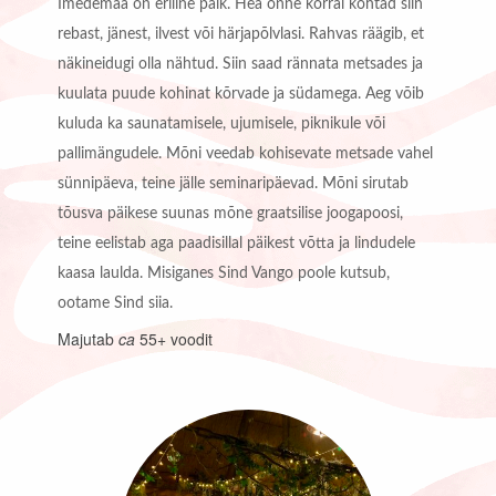
Imedemaa on eriline paik. Hea õnne korral kohtad siin
rebast, jänest, ilvest või härjapõlvlasi. Rahvas räägib, et
näkineidugi olla nähtud. Siin saad rännata metsades ja
kuulata puude kohinat kõrvade ja südamega. Aeg võib
kuluda ka saunatamisele, ujumisele, piknikule või
pallimängudele. Mõni veedab kohisevate metsade vahel
sünnipäeva, teine jälle seminaripäevad. Mõni sirutab
tõusva päikese suunas mõne graatsilise joogapoosi,
teine eelistab aga paadisillal päikest võtta ja lindudele
kaasa laulda. Misiganes Sind Vango poole kutsub,
ootame Sind siia.
Majutab
ca
55+ voodit