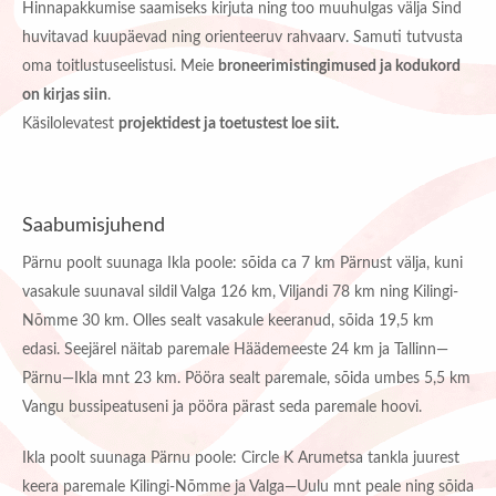
Hinnapakkumise saamiseks kirjuta ning too muuhulgas välja Sind
huvitavad kuupäevad ning orienteeruv rahvaarv. Samuti tutvusta
oma toitlustuseelistusi. Meie
broneerimistingimused ja kodukord
on kirjas siin
.
Käsilolevatest
projektidest ja toetustest loe siit
.
Saabumisjuhend
Pärnu poolt suunaga Ikla poole: sõida ca 7 km Pärnust välja, kuni
vasakule suunaval sildil Valga 126 km, Viljandi 78 km ning Kilingi-
Nõmme 30 km. Olles sealt vasakule keeranud, sõida 19,5 km
edasi. Seejärel näitab paremale Häädemeeste 24 km ja Tallinn—
Pärnu—Ikla mnt 23 km. Pööra sealt paremale, sõida umbes 5,5 km
Vangu bussipeatuseni ja pööra pärast seda paremale hoovi.
Ikla poolt suunaga Pärnu poole: Circle K Arumetsa tankla juurest
keera paremale Kilingi-Nõmme ja Valga—Uulu mnt peale ning sõida