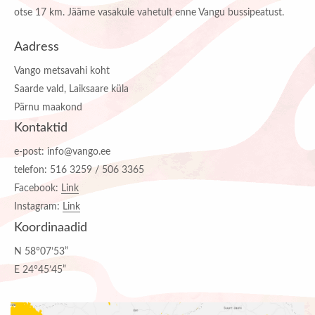
otse 17 km. Jääme vasakule vahetult enne Vangu bussipeatust.
Aadress
Vango metsavahi koht
Saarde vald, Laiksaare küla
Pärnu maakond
Kontaktid
e-post: info@vango.ee
telefon: 516 3259 / 506 3365
Facebook:
Link
Instagram:
Link
Koordinaadid
N 58°07’53”
E 24°45’45”