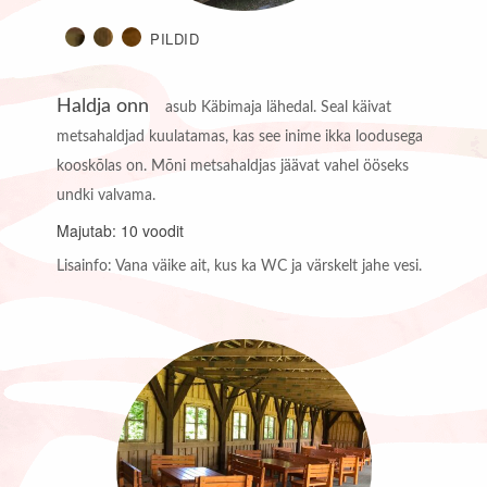
PILDID
Haldja onn
asub Käbimaja lähedal. Seal käivat
metsahaldjad kuulatamas, kas see inime ikka loodusega
kooskõlas on. Mõni metsahaldjas jäävat vahel ööseks
undki valvama.
Majutab: 10 voodit
Lisainfo: Vana väike ait, kus ka WC ja värskelt jahe vesi.