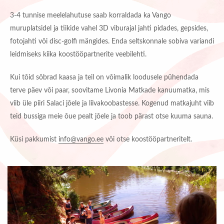
3-4 tunnise meelelahutuse saab korraldada ka Vango
muruplatsidel ja tiikide vahel 3D viburajal jahti pidades, gepsides,
fotojahti või disc-golfi mängides. Enda seltskonnale sobiva variandi
leidmiseks kiika koostööpartnerite veebilehti.
Kui tõid sõbrad kaasa ja teil on võimalik loodusele pühendada
terve päev või paar, soovitame Livonia Matkade kanuumatka, mis
viib üle piiri Salaci jõele ja liivakoobastesse. Kogenud matkajuht viib
teid bussiga meie õue pealt jõele ja toob pärast otse kuuma sauna.
Küsi pakkumist
info@vango.ee
või otse koostööpartneritelt.