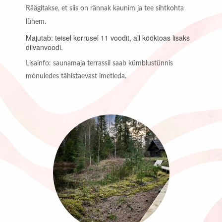
Räägitakse, et siis on rännak kaunim ja tee sihtkohta
lühem.
Majutab: teisel korrusel 11 voodit, all kööktoas lisaks
diivanvoodi.
Lisainfo: saunamaja terrassil saab kümblustünnis
mõnuledes tähistaevast imetleda.